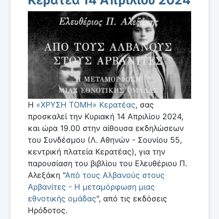
Η
«ΧΡΥΣΗ ΤΟΜΗ» Κερατέας
, σας
προσκαλεί την Κυριακή 14 Απριλίου 2024,
και ώρα 19.00 στην αίθουσα εκδηλώσεων
του Συνδέσμου (Λ. Αθηνών - Σουνίου 55,
κεντρική πλατεία Κερατέας), για την
παρουσίαση του βιβλίου του Ελευθέριου Π.
Αλεξάκη "
Από τους Αλβανούς στους
Αρβανίτες - Η μεταμόρφωση μιας
εθνοτικής ομάδας
", από τις εκδόσεις
Ηρόδοτος.