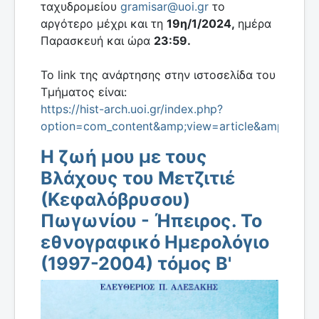
ταχυδρομείου
gramisar@uoi.gr
το
αργότερο μέχρι και τη
19η/1/2024,
ημέρα
Παρασκευή και ώρα
23:59.
Το link της ανάρτησης στην ιστοσελίδα του
Τμήματος είναι:
https://hist-arch.uoi.gr/index.php?
option=com_content&amp;view=article&amp;id=1
Η ζωή μου με τους
Βλάχους του Μετζιτιέ
(Κεφαλόβρυσου)
Πωγωνίου - Ήπειρος. Το
εθνογραφικό Ημερολόγιο
(1997-2004) τόμος Β'