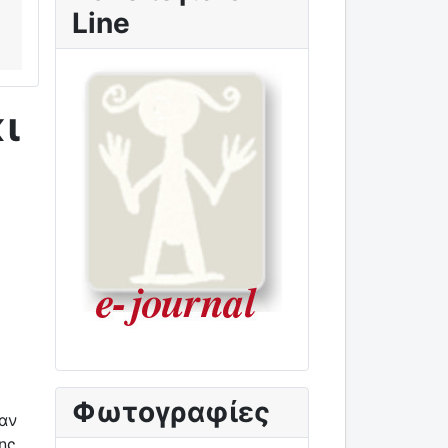
Line
ι
Φωτογραφίες
χαν
ης