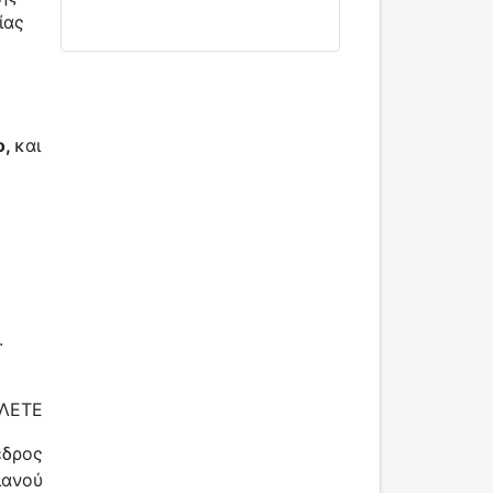
ίας
ο,
και
.
ΕΛΕΤΕ
εδρος
ιανού