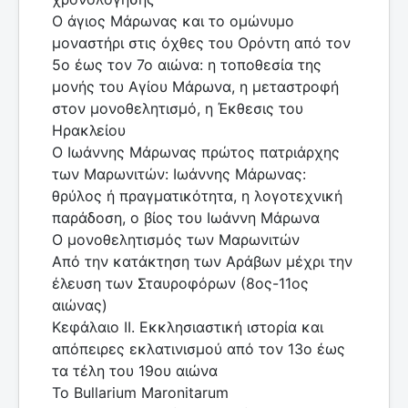
Ο άγιος Μάρωνας και το ομώνυμο
μοναστήρι στις όχθες του Ορόντη από τον
5ο έως τον 7ο αιώνα: η τοποθεσία της
μονής του Αγίου Μάρωνα, η μεταστροφή
στον μονοθελητισμό, η Έκθεσις του
Ηρακλείου
Ο Ιωάννης Μάρωνας πρώτος πατριάρχης
των Μαρωνιτών: Ιωάννης Μάρωνας:
θρύλος ή πραγματικότητα, η λογοτεχνική
παράδοση, ο βίος του Ιωάννη Μάρωνα
Ο μονοθελητισμός των Μαρωνιτών
Από την κατάκτηση των Αράβων μέχρι την
έλευση των Σταυροφόρων (8ος-11ος
αιώνας)
Κεφάλαιο II. Εκκλησιαστική ιστορία και
απόπειρες εκλατινισμού από τον 13ο έως
τα τέλη του 19ου αιώνα
Το Bullarium Maronitarum