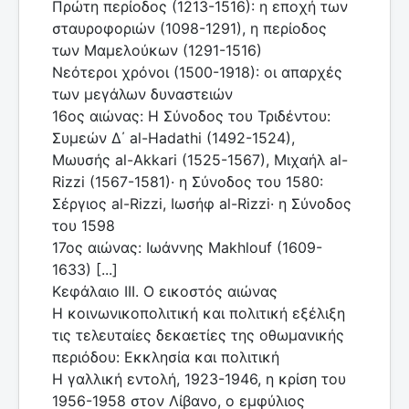
Πρώτη περίοδος (1213-1516): η εποχή των
σταυροφοριών (1098-1291), η περίοδος
των Μαμελούκων (1291-1516)
Νεότεροι χρόνοι (1500-1918): οι απαρχές
των μεγάλων δυναστειών
16ος αιώνας: Η Σύνοδος του Τριδέντου:
Συμεών Δ΄ al-Hadathi (1492-1524),
Μωυσής al-Akkari (1525-1567), Μιχαήλ al-
Rizzi (1567-1581)· η Σύνοδος του 1580:
Σέργιος al-Rizzi, Ιωσήφ al-Rizzi· η Σύνοδος
του 1598
17ος αιώνας: Ιωάννης Makhlouf (1609-
1633) [...]
Κεφάλαιο ΙΙΙ. Ο εικοστός αιώνας
Η κοινωνικοπολιτική και πολιτική εξέλιξη
τις τελευταίες δεκαετίες της οθωμανικής
περιόδου: Εκκλησία και πολιτική
Η γαλλική εντολή, 1923-1946, η κρίση του
1956-1958 στον Λίβανο, ο εμφύλιος