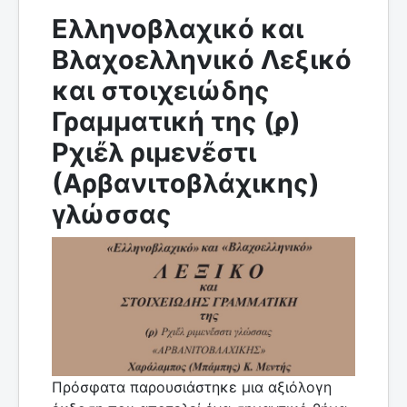
Ελληνοβλαχικό και
Βλαχοελληνικό Λεξικό
και στοιχειώδης
Γραμματική της (ϼ)
Ρχιἔλ ριμενἔστι
(Αρβανιτοβλάχικης)
γλώσσας
Πρόσφατα παρουσιάστηκε μια αξιόλογη