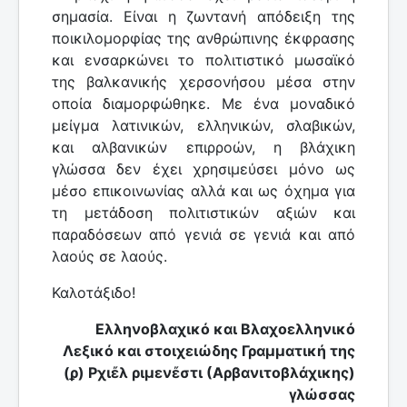
σημασία. Είναι η ζωντανή απόδειξη της
ποικιλομορφίας της ανθρώπινης έκφρασης
και ενσαρκώνει το πολιτιστικό μωσαϊκό
της βαλκανικής χερσονήσου μέσα στην
οποία διαμορφώθηκε. Με ένα μοναδικό
μείγμα λατινικών, ελληνικών, σλαβικών,
και αλβανικών επιρροών, η βλάχικη
γλώσσα δεν έχει χρησιμεύσει μόνο ως
μέσο επικοινωνίας αλλά και ως όχημα για
τη μετάδοση πολιτιστικών αξιών και
παραδόσεων από γενιά σε γενιά και από
λαούς σε λαούς.
Καλοτάξιδο!
Ελληνοβλαχικό και Βλαχοελληνικό
Λεξικό και στοιχειώδης Γραμματική της
(ϼ) Ρχιἔλ ριμενἔστι (Αρβανιτοβλάχικης)
γλώσσας