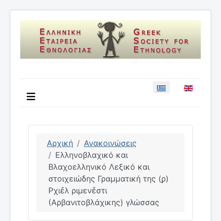
Επιλέξτε τη γλώσσ
Αρχική
Ανακοινώσεις
Ελληνοβλαχικό και
Βλαχοελληνικό Λεξικό και
στοιχειώδης Γραμματική της (ϼ)
Ρχιἔλ ριμενἔστι
(Αρβανιτοβλάχικης) γλώσσας